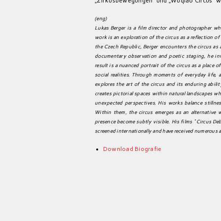
„Zirkusbewegungen“ und „Wuqiao Circus“ wu
(eng)
Lukas Berger is a film director and photographer who
work is an exploration of the circus as a reflection o
the Czech Republic, Berger encounters the circus as
documentary observation and poetic staging, he inv
result is a nuanced portrait of the circus as a place 
social realities. Through moments of everyday life,
explores the art of the circus and its enduring abili
creates pictorial spaces within natural landscapes wh
unexpected perspectives. His works balance stilln
Within them, the circus emerges as an alternative 
presence become subtly visible. His films "Circus D
screened internationally and have received numerous 
Download Biografie