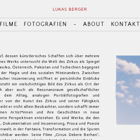
LUKAS BERGER
FILME
FOTOGRAFIEN
-
ABOUT
KONTAK
af, dessen künstlerisches Schaffen sich über mehrere
eines Werks untersucht die Welt des Zirkus als Spiegel
 Mexiko, Österreich, Pakistan und Tschechien begegnet
 der Magie und des sozialen Miteinanders. Zwischen
her Inszenierung eröffnet er persönliche Einblicke
steht ein vielschichtiges Bild des Zirkus als Ort der
h aber auch als Resonanzraum gesellschaftlicher
 dem Alltag, analogen Porträtfotografien und
er von der Kunst des Zirkus und seiner Fähigkeit,
eibt er nicht allein Beobachter, sondern schafft immer
nen Artist*innen und ihre Geschichten in neue
te Perspektiven entstehen. Es sind Werke, die den
, Dokumentation und Inszenierung, Prosa und Poesie
nwelt, in der Fantasie, Transformation und die Spuren
ichtbar werden. Seine Filme „Circus Debere Berhan“,