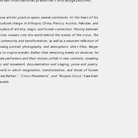
rden international präsentiert und ausgezeichnet.
se artistic practice spans several continents. At the heart of his
f cultural change. In Ethiopia, China, Mexico, Austria, Pakistan, and
 a place of artistry, magic, and human connection. Moving between
ites viewers into the world behind the scenes of the circus. The
of community and transformation, as well as a resonant reflection of
 analog portrait photography, and atmospheric short films, Berger
ty to inspire wonder. Rather than remaining merely an observer, he
ere performers and their stories unfold in new contexts, revealing
ess and movement, documentation and staging, prose and poetry.
world in which imagination, transformation, and traces of human
ebere Berhan", "Circus Movements", and "Wuqiao Circus" have been
awards.