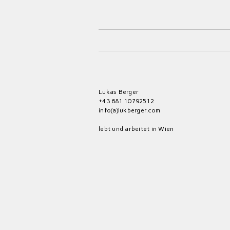
Lukas Berger
+43 681 10792512
info(a)lukberger.com
lebt und arbeitet in Wien